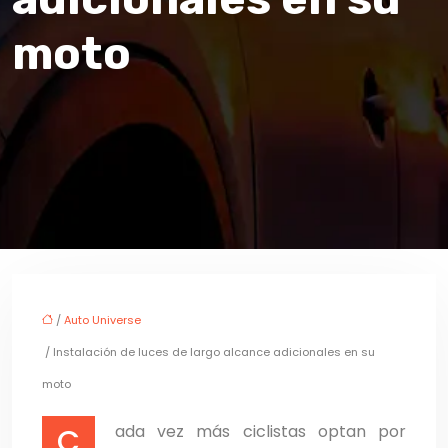
moto
/
Auto Universe
/ Instalación de luces de largo alcance adicionales en su
moto
Cada vez más ciclistas optan por